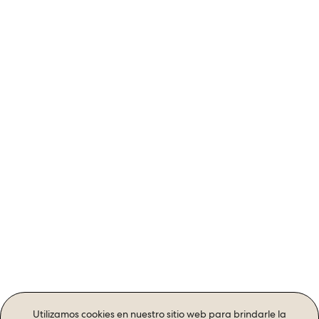
PROTECTOR
DE TELÉFONO
360°
PERSONALIZA
Utilizamos cookies en nuestro sitio web para brindarle la